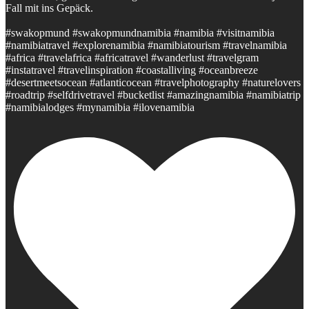
Fall mit ins Gepäck.
#swakopmund #swakopmundnamibia #namibia #visitnamibia
#namibiatravel #explorenamibia #namibiatourism #travelnamibia
#africa #travelafrica #africatravel #wanderlust #travelgram
#instatravel #travelinspiration #coastalliving #oceanbreeze
#desertmeetsocean #atlanticocean #travelphotography #naturelovers
#roadtrip #selfdrivetravel #bucketlist #amazingnamibia #namibiatrip
#namibialodges #mynamibia #ilovenamibia