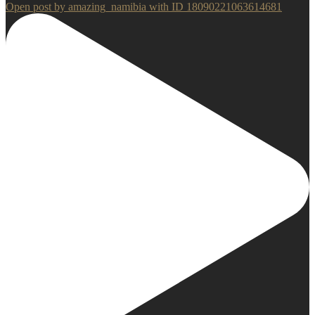
Open post by amazing_namibia with ID 18090221063614681