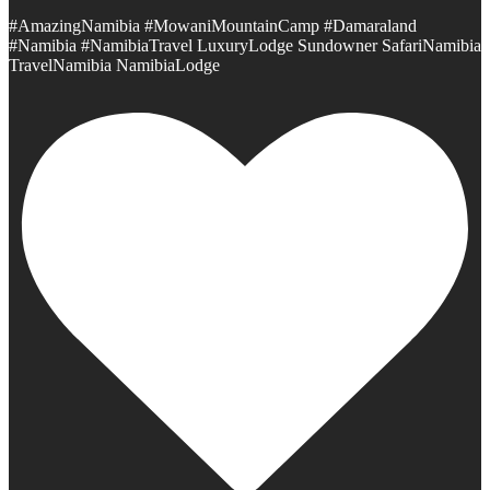
#AmazingNamibia #MowaniMountainCamp #Damaraland
#Namibia #NamibiaTravel LuxuryLodge Sundowner SafariNamibia
TravelNamibia NamibiaLodge