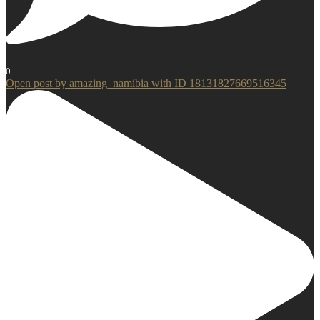
0
Open post by amazing_namibia with ID 18131827669516345