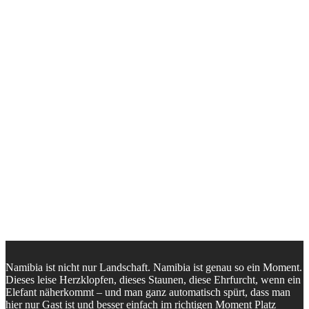
Namibia ist nicht nur Landschaft. Namibia ist genau so ein Moment.
Dieses leise Herzklopfen, dieses Staunen, diese Ehrfurcht, wenn ein
Elefant näherkommt – und man ganz automatisch spürt, dass man
hier nur Gast ist und besser einfach im richtigen Moment Platz