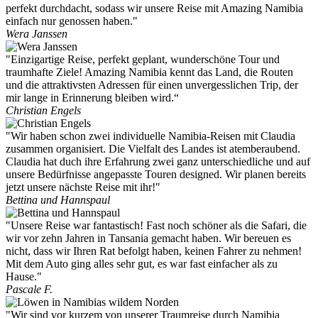
perfekt durchdacht, sodass wir unsere Reise mit Amazing Namibia
einfach nur genossen haben."
Wera Janssen
"Einzigartige Reise, perfekt geplant, wunderschöne Tour und
traumhafte Ziele! Amazing Namibia kennt das Land, die Routen
und die attraktivsten Adressen für einen unvergesslichen Trip, der
mir lange in Erinnerung bleiben wird.“
Christian Engels
"Wir haben schon zwei individuelle Namibia-Reisen mit Claudia
zusammen organisiert. Die Vielfalt des Landes ist atemberaubend.
Claudia hat duch ihre Erfahrung zwei ganz unterschiedliche und auf
unsere Bedürfnisse angepasste Touren designed. Wir planen bereits
jetzt unsere nächste Reise mit ihr!"
Bettina und Hannspaul
"Unsere Reise war fantastisch! Fast noch schöner als die Safari, die
wir vor zehn Jahren in Tansania gemacht haben. Wir bereuen es
nicht, dass wir Ihren Rat befolgt haben, keinen Fahrer zu nehmen!
Mit dem Auto ging alles sehr gut, es war fast einfacher als zu
Hause."
Pascale F.
"Wir sind vor kurzem von unserer Traumreise durch Namibia