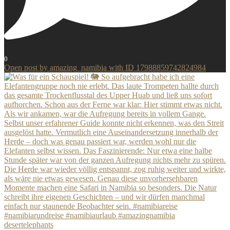
0
Open post by amazing_namibia with ID 17988859742824984