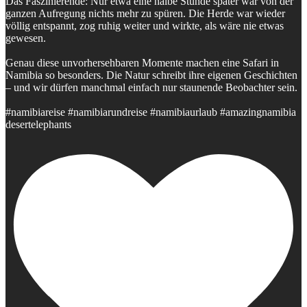
Das Faszinierende: Nur etwa eine halbe Stunde später war von der
ganzen Aufregung nichts mehr zu spüren. Die Herde war wieder
völlig entspannt, zog ruhig weiter und wirkte, als wäre nie etwas
gewesen.
Genau diese unvorhersehbaren Momente machen eine Safari in
Namibia so besonders. Die Natur schreibt ihre eigenen Geschichten
– und wir dürfen manchmal einfach nur staunende Beobachter sein.
#namibiareise #namibiarundreise #namibiaurlaub #amazingnamibia
desertelephants