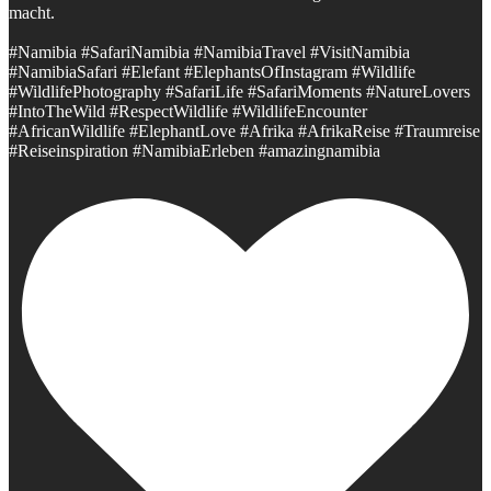
macht.
#Namibia #SafariNamibia #NamibiaTravel #VisitNamibia
#NamibiaSafari #Elefant #ElephantsOfInstagram #Wildlife
#WildlifePhotography #SafariLife #SafariMoments #NatureLovers
#IntoTheWild #RespectWildlife #WildlifeEncounter
#AfricanWildlife #ElephantLove #Afrika #AfrikaReise #Traumreise
#Reiseinspiration #NamibiaErleben #amazingnamibia