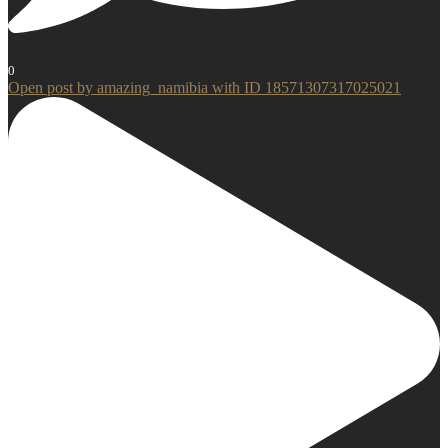
0
Open post by amazing_namibia with ID 18571307317025021