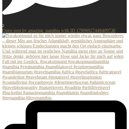
2
Open post by amazing_namibia with ID 17896927449409730