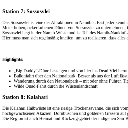
Station 7: Sossusvlei
Das Sossusvlei ist eine der Attraktionen in Namibia. Fast jeder ke
Meter hohen, ockerfarbenen Dünen von Sossusvlei zu unternehmen, is
Sossusvlei liegt in der Namib Wüste und ist Teil des Namib-Naukluft-P
Hier muss man sich regelmäßig kneifen, um zu realisieren, dass alles e
Highlights:
„Big Daddy“-Düne besteigen und von hier ins Dead Vlei herun
Ballonfahrt über den Nationalpark. Besser als aus der Luft läs
Wanderung durch den Nationalpark – mit oder ohne Führer. Tip
Wilde Quad-Fahrt durch die Wüstenlandschaft
Station 8: Kalahari
Die Kalahari Halbwüste ist eine riesige Trockensavanne, die sich vo
hochgewachsenen Akazien, Dornbüschen und goldenen Gräsern auf glü
Die Region ist auch Heimat und Rückzugsgebiet der indigenen San-