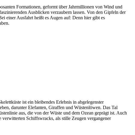
mposanten Formationen, geformt über Jahrmillionen von Wind und
faszinierenden Ausblicken verzaubern lassen. Von den Gipfeln der
 einer Ausfahrt heißt es Augen auf: Denn hier gibt es
aben.
ettküste ist ein bleibendes Erlebnis in abgelegenster
eben, darunter Elefanten, Giraffen und Wüstenlöwen. Das Tal
Küstenlinie aus, die von der Wüste und dem Ozean geprägt ist. Auch
re verwitterten Schiffswracks, als stille Zeugen vergangener