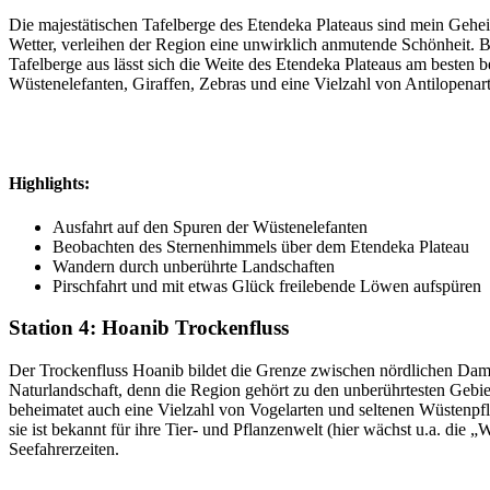
Die majestätischen Tafelberge des Etendeka Plateaus sind mein Gehe
Wetter, verleihen der Region eine unwirklich anmutende Schönheit. 
Tafelberge aus lässt sich die Weite des Etendeka Plateaus am beste
Wüstenelefanten, Giraffen, Zebras und eine Vielzahl von Antilopenar
Highlights:
Ausfahrt auf den Spuren der Wüstenelefanten
Beobachten des Sternenhimmels über dem Etendeka Plateau
Wandern durch unberührte Landschaften
Pirschfahrt und mit etwas Glück freilebende Löwen aufspüren
Station 4: Hoanib Trockenfluss
Der Trockenfluss Hoanib bildet die Grenze zwischen nördlichen Damar
Naturlandschaft, denn die Region gehört zu den unberührtesten Gebi
beheimatet auch eine Vielzahl von Vogelarten und seltenen Wüstenpfla
sie ist bekannt für ihre Tier- und Pflanzenwelt (hier wächst u.a. die „
Seefahrerzeiten.