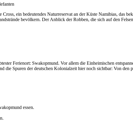
lefanten
 Cross, ein bedeutendes Naturreservat an der Küste Namibias, das bekan
dstrände bevölkern. Der Anblick der Robben, die sich auf den Felsen s
btester Ferienort: Swakopmund. Vor allem die Einheimischen entspanne
d die Spuren der deutschen Kolonialzeit hier noch sichtbar: Von den
Swakopmund essen.
n.