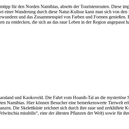
imtipp für den Norden Namibias, abseits der Touristenrouten. Diese i
Bei einer Wanderung durch diese Natur-Kulisse kann man sich von den 
n bewundern und das Zusammenspiel von Farben und Formen genießen. Bei
ten zu entdecken, die sich an das raue Leben in der Region angepasst h
aland und Kaokoveld. Die Fahrt vom Hoanib-Tal an die mysteriöse Skel
eten Namibias. Hier können Besucher eine bemerkenswerte Tierwelt erl
nzen. Die Skelettküste zeichnet sich durch ihre raue und zerklüftete 
Welwitschia mirabilis“, eine der ältesten Pflanzen der Welt) sowie für ih