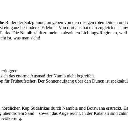
nnt die Bilder der Salzpfanne, umgeben von den riesigen roten Dünen 
t ein ganz besonderes Erlebnis. Von dort aus hat man zugleich das u
arks. Die Namib zählt zu meinen absoluten Lieblings-Regionen, weil sie
cht ist, was man sieht!
terjoggen.
st sich das enorme Ausmaß der Namib nicht begreifen.
p für Frühaufsteher: Der Sonnenaufgang über den Dünen ist spektakul
m nördlichen Kap Südafrikas durch Namibia und Botswana erstreckt. Es
hendrotem Sand – soweit das Auge reicht. In der Kalahari sind zahlr
Bevölkerung.