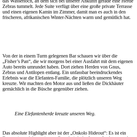
das Wasserloch, an dem sich bei unserer Ankunft gerade eine Herde
Zebras tummelt. Jede Suite verfügt über eine große private Terrasse
und einen eigenen Kamin im Zimmer, damit man es auch in den
frischeren, afrikanischen Winter-Nächten warm und gemütlich hat.
Von der in einem Turm gelegenen Bar schauen wir über die
„Fisher’s Pan“, die wir morgens bei einer Ausfahrt mit dem eigenen
Auto bereits umrundet haben. Dort ziehen Herden von Gnus,
Zebras und Antilopen entlang. Ein unfassbar beeindruckendes
Erlebnis war die Elefanten-Familie, die plötzlich unseren Weg
kreuzte. Wir machten den Motor aus und ließen die Dickhäuter
gemächlich in die Büsche gegenüber ziehen.
Eine Elefantenherde kreuzte unseren Weg.
Das absolute Highlight aber ist der „Onkolo Hideout“: Es ist ein