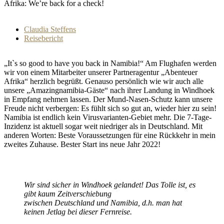
Afrika: We’re back for a check!
Claudia Steffens
Reisebericht
„It`s so good to have you back in Namibia!“ Am Flughafen werden
wir von einem Mitarbeiter unserer Partneragentur „Abenteuer
Afrika“ herzlich begrüßt. Genauso persönlich wie wir auch alle
unsere „Amazingnamibia-Gäste“ nach ihrer Landung in Windhoek
in Empfang nehmen lassen. Der Mund-Nasen-Schutz kann unsere
Freude nicht verbergen: Es fühlt sich so gut an, wieder hier zu sein!
Namibia ist endlich kein Virusvarianten-Gebiet mehr. Die 7-Tage-
Inzidenz ist aktuell sogar weit niedriger als in Deutschland. Mit
anderen Worten: Beste Voraussetzungen für eine Rückkehr in mein
zweites Zuhause. Bester Start ins neue Jahr 2022!
Wir sind sicher in Windhoek gelandet! Das Tolle ist, es
gibt kaum Zeitverschiebung
zwischen Deutschland und Namibia, d.h. man hat
keinen Jetlag bei dieser Fernreise.